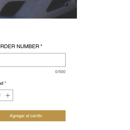
ORDER NUMBER
*
0/500
ad
*
Agregar al carrito