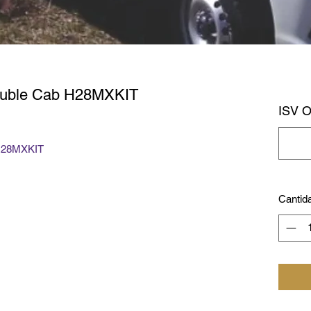
uble Cab H28MXKIT
ISV 
 H28MXKIT
Cantid